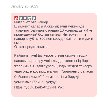
January 25, 2023
Интернет өте нашар
Шымкент қаласы Ақжайық елді мекенінде
тұрамын ,байланыс нашар 10 қоңыраудың 4 уі
пропущенный болып келеді, Интернет тіпті
нашар ютубты 360 пен көрудің өзі почти мүмкін
емес
Ответ представителя
Қайырлы күн! Біз көрсетілетін қызметтердің
сапасын арттыру үшін қолдан келгеннің бәрін
жасаймыз. Сіздің сұрағыңызды жедел тексеру
үшін біздің қосымшаға кіріп, "Байланыс сапасы
бойынша көмек" бөліміне өтінім беруді
ұсынамыз (бейне нұсқау:
Https://youtu.be/t5AhZvkN_Wg).