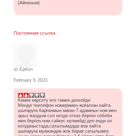
(Айназым)
Постоянная ссылка
от
Ербол
February 9, 2023
Көмек көрсету өте төмен денгейде
Менде теелефон номеримен жоғалған кайта
шығаруға барғанмын маған 7 адамнын ном мен
арыз жаздым сол кезде отказ берген себеби
мен берген ном сәйкес келмейді деп енди ол
колданыстада,сатылымдада жок кайта
шығаруға мумкиндик жок бирак сатылымға