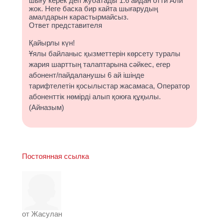
шығу керек деп жубатады 1.6 айдан отти Али
жок. Неге баска бир кайта шығарудың
амалдарын карастырмайсыз.
Ответ представителя
Қайырлы күн!
Ұялы байланыс қызметтерін көрсету туралы
жария шарттың талаптарына сәйкес, егер
абонент/пайдаланушы 6 ай ішінде
тарифтелетін қосылыстар жасамаса, Оператор
абоненттік нөмірді алып қоюға құқылы.
(Айназым)
Постоянная ссылка
от
Жасулан