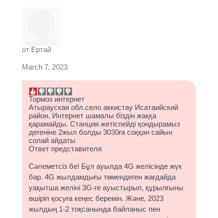
от
Ертай
March 7, 2023
Тормоз интернет
Атырауская обл.село аккистау Исатаийский
район. Интернет шамалы біздін жаққа
қарамайды. Станция жетіспейді қондырамыз
дегеніне 2жыл болды 3030ға соққан сайын
солай айдаты
Ответ представителя
Сәлеметсіз бе! Бұл ауылда 4G желісінде жүк
бар. 4G жылдамдығы төмендеген жағдайда
уақытша желіні 3G-ге ауыстырып, құрылғыны
өшіріп қосуға кеңес беремін. Және, 2023
жылдың 1-2 тоқсанында байланыс пен