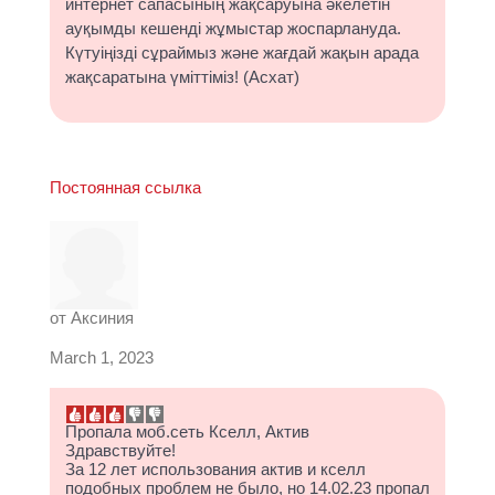
интернет сапасының жақсаруына әкелетін
ауқымды кешенді жұмыстар жоспарлануда.
Күтуіңізді сұраймыз және жағдай жақын арада
жақсаратына үміттіміз! (Асхат)
Постоянная ссылка
от
Аксиния
March 1, 2023
Пропала моб.сеть Кселл, Актив
Здравствуйте!
За 12 лет использования актив и кселл
подобных проблем не было, но 14.02.23 пропал