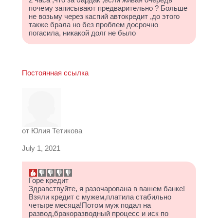
2 часа ,что за бардак ,если живая очередь
почему записывают предварительно ? Больше
не возьму через каспий автокредит ,до этого
также брала но без проблем досрочно
погасила, никакой долг не было
Постоянная ссылка
от
Юлия Тетикова
July 1, 2021
Горе кредит
Здравствуйте, я разочарована в вашем банке!
Взяли кредит с мужем,платила стабильно
четыре месяца!Потом муж подал на
развод,бракоразводный процесс и иск по