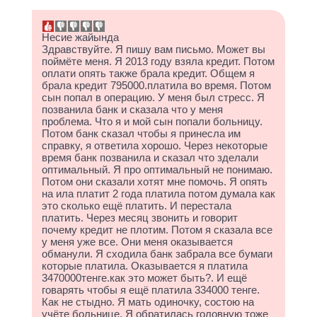
Несие жайында
Здравствуйте. Я пишу вам письмо. Может вы
поймёте меня. Я 2013 году взяла кредит. Потом
оплати опять также брала кредит. Общем я
брала кредит 795000.платила во время. Потом
сын попал в операцию. У меня был стресс. Я
позванила банк и сказала что у меня
проблема. Что я и мой сын попали больницу.
Потом банк сказал чтобы я принесла им
справку, я ответила хорошо. Через некоторые
время банк позванила и сказал что зделали
оптимальный. Я про оптимальный не понимаю.
Потом они сказали хотят мне помочь. Я опять
на ила платит 2 года платила потом думала как
это сколько ещё платить. И перестала
платить. Через месяц звонить и говорит
почему кредит не плотим. Потом я сказала все
у меня уже все. Они меня оказывается
обманули. Я сходила банк забрала все бумаги
которые платила. Оказывается я платила
3470000тенге.как это может быть?. И ещё
говарять чтобы я ещё платила 334000 тенге.
Как не стыдно. Я мать одиночку, состою на
учёте больнице. Я обратилась головную тоже