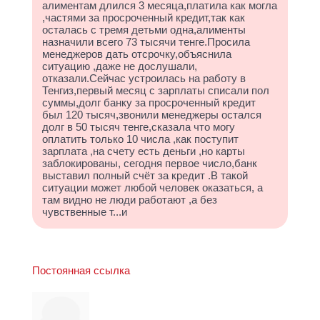
алиментам длился 3 месяца,платила как могла
,частями за просроченный кредит,так как
осталась с тремя детьми одна,алименты
назначили всего 73 тысячи тенге.Просила
менеджеров дать отсрочку,объяснила
ситуацию ,даже не дослушали,
отказали.Сейчас устроилась на работу в
Тенгиз,первый месяц с зарплаты списали пол
суммы,долг банку за просроченный кредит
был 120 тысяч,звонили менеджеры остался
долг в 50 тысяч тенге,сказала что могу
оплатить только 10 числа ,как поступит
зарплата ,на счету есть деньги ,но карты
заблокированы, сегодня первое число,банк
выставил полный счёт за кредит .В такой
ситуации может любой человек оказаться, а
там видно не люди работают ,а без
чувственные т...и
Постоянная ссылка