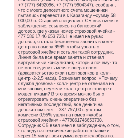
+7 (777) 6492096, +7 (777) 9904347), сообщил,
что с моего депозитного счета мошенники
пытались перевести в г. Караганду –сумму 58
000,00 тг. Старший специалист СБ ввел меня в
заблуждение, ссылаясь на банковский
договор, где указан номер страховой ячейки -
477 986 17 46 653 738. Не имея на руках
договор, я стала бесконечно звонить в колл-
центр по номеру 9999, чтобы узнать о
страховой ячейке и есть ли такой сотрудник.
Линия была все время занята и отвечал
виртуальный консультант, который почему- то
не мог соединить меня с оператором
(доказательство скрин шоп звонков в колл-
центр -2-2,5 часа). Возникает вопрос: «Почему
служба дозвона - колл-центр не отвечала на
мои звонки, неужели колл-центр в сговоре с
мошенниками? В это время можно было
отреагировать очень оперативно без
негативных последствий, все деньги на
депозитном счет – 337 797,00 с учетом
комиссии 0,95% ушли на номер «якобы
страховой ячейки» - 4779861746653738.
Сотрудник СБ ввел меня в заблуждение, о том,
что ведутся технические работы в банке и
через 15 минут вся сумма вернется обратно.