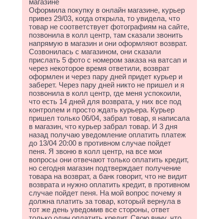
магазине
Оформила покупку в онлайн магазине, курьер
привез 29/03, когда открыла, то увидела, что
товар не соответствует фотографиям на сайте,
позвонила в колл центр, там сказали звонить
напрямую в магазин и они оформляют возврат.
Созвонилась с магазином, они сказали
прислать 5 фото с номером заказа на ватсап и
через некоторое время ответили, возврат
оформлен и через пару дней придет курьер и
заберет. Через пару дней никто не пришел и я
позвонила в колл центр, где меня успокоили,
что есть 14 дней для возврата, у них все под
контролем и просто ждать курьера. Курьер
пришел только 06/04, забрал товар, я написала
в магазин, что курьер забрал товар. И 3 дня
назад получаю уведомление оплатить платеж
до 13/04 20:00 в противном случае пойдет
пеня. Я звоню в колл центр, на все мои
вопросы они отвечают только оплатить кредит,
но сегодня магазин подтверждает получение
товара на возврат, а банк говорит, что не видит
возврата и нужно оплатить кредит, в противном
случае пойдет пеня. На мой вопрос почему я
должна платить за товар, который вернула в
тот же день уведомив все стороны, ответ
только один оплатить кредит. Свою вину, что