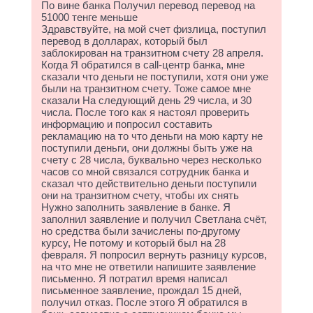
По вине банка Получил перевод перевод на
51000 тенге меньше
Здравствуйте, на мой счет физлица, поступил
перевод в долларах, который был
заблокирован на транзитном счету 28 апреля.
Когда Я обратился в call-центр банка, мне
сказали что деньги не поступили, хотя они уже
были на транзитном счету. Тоже самое мне
сказали На следующий день 29 числа, и 30
числа. После того как я настоял проверить
информацию и попросил составить
рекламацию на то что деньги на мою карту не
поступили деньги, они должны быть уже на
счету с 28 числа, буквально через несколько
часов со мной связался сотрудник банка и
сказал что действительно деньги поступили
они на транзитном счету, чтобы их снять
Нужно заполнить заявление в банке. Я
заполнил заявление и получил Светлана счёт,
но средства были зачислены по-другому
курсу, Не потому и который был на 28
февраля. Я попросил вернуть разницу курсов,
на что мне не ответили напишите заявление
письменно. Я потратил время написал
письменное заявление, прождал 15 дней,
получил отказ. После этого Я обратился в