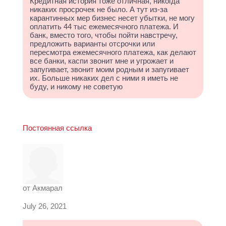
Кредитная история тоже отличная, никогда
никаких просрочек не было. А тут из-за
карантинных мер бизнес несет убытки, не могу
оплатить 44 тыс ежемесячного платежа. И
банк, вместо того, чтобы пойти навстречу,
предложить варианты отсрочки или
пересмотра ежемесячного платежа, как делают
все банки, каспи звонит мне и угрожает и
запугивает, звонит моим родным и запугивает
их. Больше никаких дел с ними я иметь не
буду, и никому не советую
Постоянная ссылка
от
Акмарал
July 26, 2021