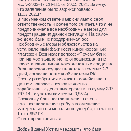
исх№2903-47.СП-115 от 29.09.2021. Замечу,
что заявление было зафиксировано -
11.03.2021гг.
В письменном ответе банк снимает с себя
ответственность и более того считает, что я не
предпринимала все необходимые меры для
предотвращения данной ситуации. На самом
же деле банк не предпринимал все
необходимые меры и обязательства на
установленный факт несанкционированных
платежей. Возникает вопрос: «Почему банк
приняв мое заявление не отреагировал и не
приостановил вывод моих денежных средств».
Ведь перевод осуществляется в течение 2-7
дней, согласно платежной системы РК.
Прошу разобраться и оказать содействие в
данном вопросе - возврате честно
заработанных денежных средств на сумму 337
797,14 ( с учетом комиссии -0,95%).
Поскольку банк поставил меня в очень
сложное положение требую возмещение
материального и морального ущерба, согласно
1п. ст 952 ГК.
Ответ представителя
Добрый день! Хотим уведомить, что база