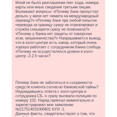
Мной не было разглашения пин- кода, номера
карты или иные сведения третьим лицам.
Возникают вопросы: «Почему банк пропустил
деньги, у меня нет лимита на международный
перевод?» «Почему банк при любой попытке
перевода за границу сразу не отреагировал и
служба секьюрити сразу не позвонила?»
«Почему у банка нет защиты от хакерских
атак, мошенничества?» Напрашивается вывод,
что в колл-центре есть хакер, который очень
хорошо работает с сотрудником банка сообща.
«Почему не осуществлялся дозвон в колл-
центр -2-2,5 часа»?
Почему банк не заботиться о сохранности
средств клиента согласно банковской тайны?
Недождавшись ответа с колл-центра и
сотрудника СБ, я сразу вызвала полицию по
номеру 102. Наряд приехал моментально и
зарегистрировал мое заявление
№217514031000601 КУИ -1.
Данные факты, свидетельствуют о том, что