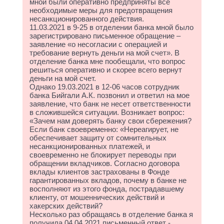
мной были оперативно предприняты все
необходимые меры для предотвращения
несанкционированного действия.
11.03.2021 в 9-25 в отделении банка мной было
зарегистрировано письменное обращение –
заявление «о несогласии с операцией и
требование вернуть деньги на мой счет». В
отделение банка мне пообещали, что вопрос
решиться оперативно и скорее всего вернут
деньги на мой счет.
Однако 19.03.2021 в 12-06 часов сотрудник
банка Бийгали А.К. позвонил и ответил на мое
заявление, что банк не несет ответственности
в сложившейся ситуации. Возникает вопрос:
«Зачем нам доверять банку свои сбережения?
Если банк своевременно: «Нереагирует, не
обеспечивает защиту от сомнительных
несанкционированных платежей, и
своевременно не блокирует переводы при
обращении вкладчиков. Согласно договора
вклады клиентов застрахованы в Фонде
гарантированных вкладов, почему в банке не
восполняют из этого фонда, пострадавшему
клиенту, от мошеннических действий и
хакерских действий?
Несколько раз обращаясь в отделение банка я
получила 04.04.2021 письменный ответ -