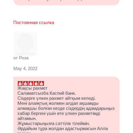
Постоянная ссылка
от
Роза
May 4, 2022
Жақсы рахмет
Саламатсызба Каспий банк.
Сіздерге үлкен рахмет айтқым келеді.
Мені алаяқтық жолмен алдап ақшамды
алмақшы болған кезде сіздердің адамдарыңыз
хабар бергені үшін өте үлкен рахметімді
айтамын.
Жұмыстарыңызға сәттілік тілеймін.
Әрдайым тұра жолдан адастырмасын Алла