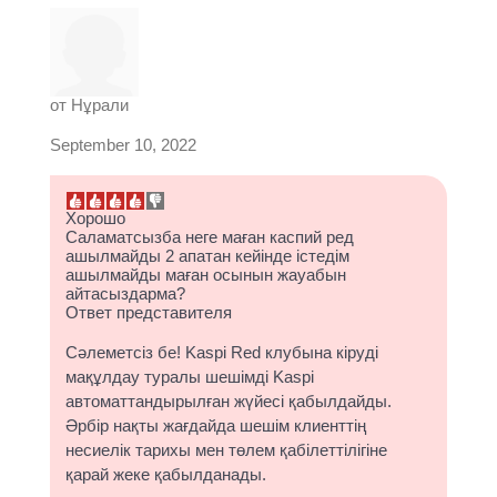
от
Нұрали
September 10, 2022
Хорошо
Саламатсызба неге маған каспий ред
ашылмайды 2 апатан кейінде істедім
ашылмайды маған осынын жауабын
айтасыздарма?
Ответ представителя
Сәлеметсіз бе! Kaspi Red клубына кіруді
мақұлдау туралы шешімді Kaspi
автоматтандырылған жүйесі қабылдайды.
Әрбір нақты жағдайда шешім клиенттің
несиелік тарихы мен төлем қабілеттілігіне
қарай жеке қабылданады.