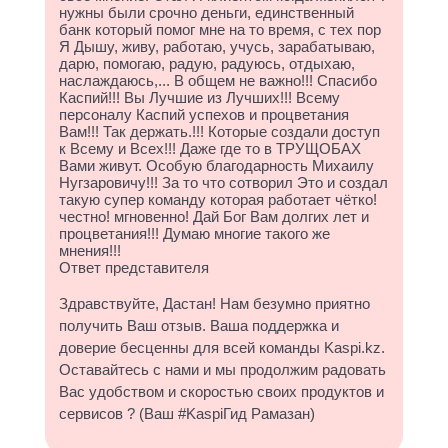
нужны были срочно деньги, единственный
банк который помог мне на то время, с тех пор
Я Дышу, живу, работаю, учусь, зарабатываю,
дарю, помогаю, радую, радуюсь, отдыхаю,
наслаждаюсь,... В общем не важно!!! Спасибо
Каспий!!! Вы Лучшие из Лучших!!! Всему
персоналу Каспий успехов и процветания
Вам!!! Так держать.!!! Которые создали доступ
к Всему и Всех!!! Даже где то в ТРУЩОБАХ
Вами живут. Особую благодарность Михаилу
Нугзаровичу!!! За то что сотворил Это и создал
такую супер команду которая работает чётко!
честно! мгновенно! Дай Бог Вам долгих лет и
процветания!!! Думаю многие такого же
мнения!!!
Ответ представителя
Здравствуйте, Дастан! Нам безумно приятно
получить Ваш отзыв. Ваша поддержка и
доверие бесценны для всей команды Kaspi.kz.
Оставайтесь с нами и мы продолжим радовать
Вас удобством и скоростью своих продуктов и
сервисов ? (Ваш #KaspiГид Рамазан)