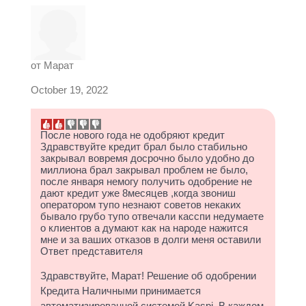
от
Марат
October 19, 2022
После нового года не одобряют кредит
Здравствуйте кредит брал было стабильно
закрывал вовремя досрочно было удобно до
миллиона брал закрывал проблем не было,
после января немогу получить одобрение не
дают кредит уже 8месяцев ,когда звониш
оператором тупо незнают советов некаких
бывало грубо тупо отвечали касспи недумаете
о клиентов а думают как на народе нажится
мне и за ваших отказов в долги меня оставили
Ответ представителя
Здравствуйте, Марат! Решение об одобрении
Кредита Наличными принимается
автоматизированной системой Kaspi. В каждом