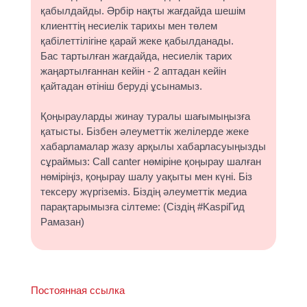
қабылдайды. Әрбір нақты жағдайда шешім
клиенттің несиелік тарихы мен төлем
қабілеттілігіне қарай жеке қабылданады.
Бас тартылған жағдайда, несиелік тарих
жаңартылғаннан кейін - 2 аптадан кейін
қайтадан өтініш беруді ұсынамыз.
Қоңырауларды жинау туралы шағымыңызға
қатысты. Бізбен әлеуметтік желілерде жеке
хабарламалар жазу арқылы хабарласуыңызды
сұраймыз: Call canter нөміріне қоңырау шалған
нөміріңіз, қоңырау шалу уақыты мен күні. Біз
тексеру жүргіземіз. Біздің әлеуметтік медиа
парақтарымызға сілтеме: (Сіздің #KaspiГид
Рамазан)
Постоянная ссылка