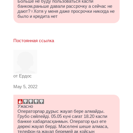
Больше не буду пользоваться каспи
банком,раньше давали рассрочку а сейчас не
дают?‍♀️Хотя у меня даже просрочки никогда не
было и кредита нет
Постоянная ссылка
от
Ердос
May 5, 2022
Ужасно
Операторлар дұрыс жауап бере алмайды.
Грубо сөйлейді. 05.05 күні сағат 18.20 каспи
банкке хабарласқанмын. Оператор қыз өте
дөрекі жауап берді. Мәселені шеше алмаса,
телефон ға жауап беремей ақ қойсын