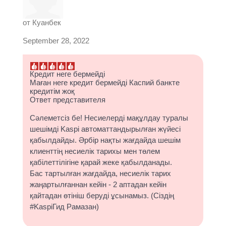
от
Куанбек
September 28, 2022
Кредит неге бермейді
Маған неге кредит бермейді Каспий банкте
кредитім жоқ
Ответ представителя
Сәлеметсіз бе! Несиелерді мақұлдау туралы
шешімді Kaspi автоматтандырылған жүйесі
қабылдайды. Әрбір нақты жағдайда шешім
клиенттің несиелік тарихы мен төлем
қабілеттілігіне қарай жеке қабылданады.
Бас тартылған жағдайда, несиелік тарих
жаңартылғаннан кейін - 2 аптадан кейін
қайтадан өтініш беруді ұсынамыз. (Сіздің
#KaspiГид Рамазан)