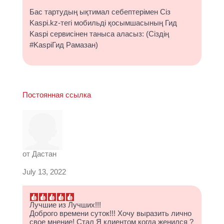
Бас тартудың ықтимал себептерімен Сіз
Kaspi.kz-тегі мобильді қосымшасының Гид
Kaspi сервисінен таныса аласыз: (Сіздің
#KaspiГид Рамазан)
Постоянная ссылка
от
Дастан
July 13, 2022
Лучшие из Лучших!!!
Доброго времени суток!!! Хочу выразить лично
свое мнение! Стал Я клиентом когда женился ?