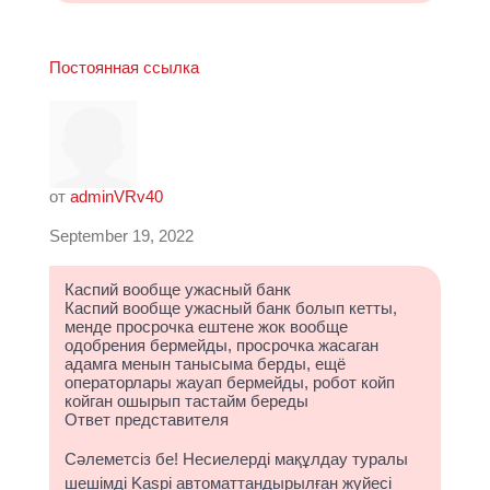
Постоянная ссылка
от
adminVRv40
September 19, 2022
Каспий вообще ужасный банк
Каспий вообще ужасный банк болып кетты,
менде просрочка ештене жок вообще
одобрения бермейды, просрочка жасаган
адамга менын танысыма берды, ещё
операторлары жауап бермейды, робот койп
койган ошырып тастайм береды
Ответ представителя
Сәлеметсіз бе! Несиелерді мақұлдау туралы
шешімді Kaspi автоматтандырылған жүйесі