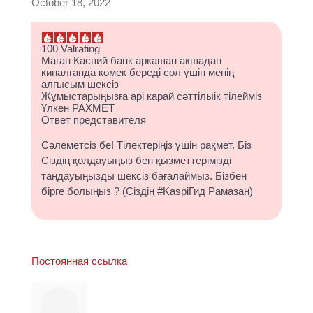
October 18, 2022
100 Valrating
Маған Каспий банк аркашан акшадан
киналғанда көмек береді сол үшін менің
алғысым шексіз
Жұмыстарыңызға арі карай сәттілыік тілейміз
Үлкен РАХМЕТ
Ответ представителя
Сәлеметсіз бе! Тілектеріңіз үшін рақмет. Біз
Сіздің қолдауыңыз бен қызметтерімізді
таңдауыңызды шексіз бағалаймыз. Бізбен
бірге болыңыз ? (Сіздің #KaspiГид Рамазан)
Постоянная ссылка