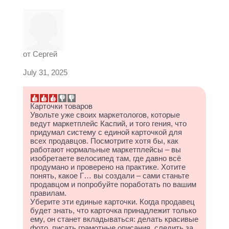
от
Сергей
July 31, 2025
Карточки товаров
Увольте уже своих маркетологов, которые
ведут маркетплейс Каспий, и того гения, что
придумал систему с единой карточкой для
всех продавцов. Посмотрите хотя бы, как
работают нормальные маркетплейсы – вы
изобретаете велосипед там, где давно всё
продумано и проверено на практике. Хотите
понять, какое Г… вы создали – сами станьте
продавцом и попробуйте поработать по вашим
правилам.
Уберите эти единые карточки. Когда продавец
будет знать, что карточка принадлежит только
ему, он станет вкладываться: делать красивые
фото, писать грамотные описания, следить за