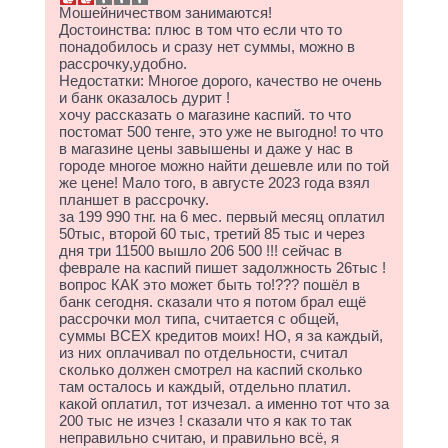
Мошейничеством занимаются!
Достоинства: плюс в том что если что то
понадобилось и сразу нет суммы, можно в
рассрочку,удобно.
Недостатки: Многое дорого, качество не очень
и банк оказалось дурит !
хочу рассказать о магазине каспий. то что
постомат 500 тенге, это уже не выгодно! то что
в магазине цены завышены и даже у нас в
городе многое можно найти дешевле или по той
же цене! Мало того, в августе 2023 года взял
планшет в рассрочку.
за 199 990 тнг. на 6 мес. первый месяц оплатил
50тыс, второй 60 тыс, третий 85 тыс и через
дня три 11500 вышло 206 500 !!! сейчас в
феврале на каспий пишет задолжность 26тыс !
вопрос КАК это может быть то!??? пошёл в
банк сегодня. сказали что я потом брал ещё
рассрочки мол типа, считается с общей,
суммы ВСЕХ кредитов моих! НО, я за каждый,
из них оплачивал по отдельности, считал
сколько должен смотрел на каспий сколько
там осталось и каждый, отдельно платил.
какой оплатил, тот изчезал. а именно тот что за
200 тыс не изчез ! сказали что я как то так
неправильно считаю, и правильно всё, я