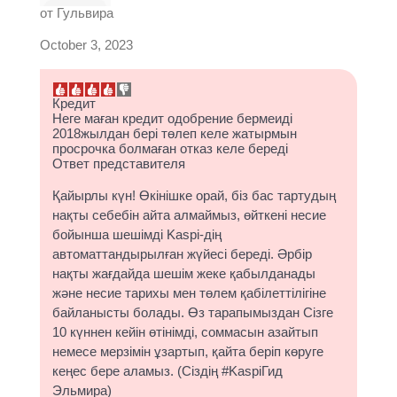
от
Гульвира
October 3, 2023
Кредит
Неге маған кредит одобрение бермеиді
2018жылдан бері төлеп келе жатырмын
просрочка болмаған отказ келе береді
Ответ представителя
Қайырлы күн! Өкінішке орай, біз бас тартудың
нақты себебін айта алмаймыз, өйткені несие
бойынша шешімді Kaspi-дің
автоматтандырылған жүйесі береді. Әрбір
нақты жағдайда шешім жеке қабылданады
және несие тарихы мен төлем қабілеттілігіне
байланысты болады. Өз тарапымыздан Сізге
10 күннен кейін өтінімді, соммасын азайтып
немесе мерзімін ұзартып, қайта беріп көруге
кеңес бере аламыз. (Сіздің #KaspiГид
Эльмира)