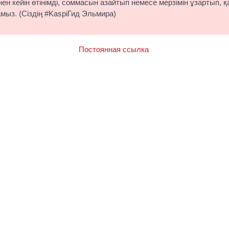
ен кейін өтінімді, соммасын азайтып немесе мерзімін ұзартып, қ
амыз. (Сіздің #KaspiГид Эльмира)
Постоянная ссылка