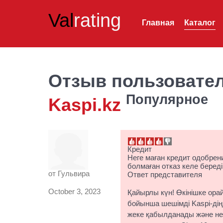
Val
rating
Главная
Каталог
Отзыв пользовате
Популярное
Kaspi.kz
Кредит
Неге маған кредит одобрен
болмаған отказ келе береді
от
Гульвира
Ответ представителя
October 3, 2023
Қайырлы күн! Өкінішке орай
бойынша шешімді Kaspi-дің
жеке қабылданады және нес