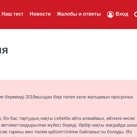
Наш тест
Новости
Жалобы и ответы
Вход
ля
ие бермеиді 2018жылдан бері төлеп келе жатырмын просрочка
, біз бас тартудың нақты себебін айта алмаймыз, өйткені несие
 автоматтандырылған жүйесі береді. Әрбір нақты жағдайда шеш
ие тарихы мен төлем қабілеттілігіне байланысты болады. Өз