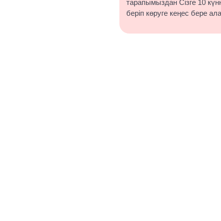
тарапымыздан Сізге 10 күнн
беріп көруге кеңес бере ал