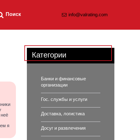
Поиск
info@valrating.com
Категории
Банки и финансовые
организации
Гос. службы и услуги
шники
у
Доставка, логистика
 неё
ем я
Досуг и развлечения