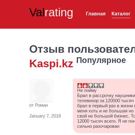
Val
rating
Главная
Каталог
Отзыв пользовате
Популярное
Kaspi.kz
Не пойму
Брал в рассрочку наушники 
телевизор за 120000 тысяч 
от
Роман
брал в первый раз в жизни 
меня хоть и не большая но
January 7, 2018
свой не большой бизнес. То
12000 тысяч всего. Я не п
сильно разочарован