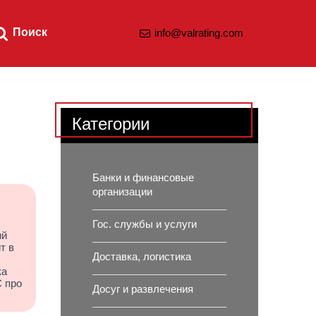
Поиск
info@valrating.com
Категории
Банки и финансовые
организации
Гос. службы и услуги
ий
т в
Доставка, логистика
ка
С про
Досуг и развлечения