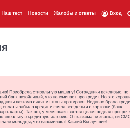
Наш тест
Новости
Жалобы и ответы
Вход
ля
кцию! Приобрела стиральную машину! Сотрудники вежливые, не
пий банк назойливый, что напоминает про кредит. Но это хорош
трудники казкома сидят и штаны протирают. Недавно брала креди
 оплаты забыла кредит и сняла все деньги с карточки (банк
арп. карты). Так вот, у меня оказывается целая неделя просроч
ю идеальную кредитную историю. От казкома ни звонка, ни СМ
м плане молодцы, что напоминают! Каспий Вы лучшие!