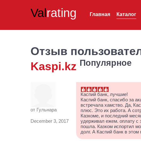
Val
rating
Главная
Каталог
Отзыв пользовате
Популярное
Kaspi.kz
Каспий банк, лучшие!
Каспий банк, спасибо за а
встречала хамство. Да, Кас
от
Гульнара
плюс. Это их работа. А со
Казкоме, и последний месяц
December 3, 2017
удерживал ежем. оплату с з
пошла. Казком испортил мо
долг. А Каспий банк в это