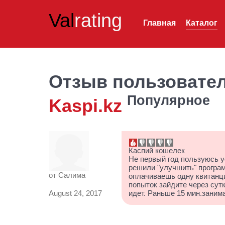
Val
rating
Главная
Каталог
Отзыв пользовате
Популярное
Kaspi.kz
Каспий кошелек
Не первый год пользуюсь у
решили "улучшить" програм
от
Салима
оплачиваешь одну квитанци
попыток зайдите через сутк
August 24, 2017
идет. Раньше 15 мин.занима