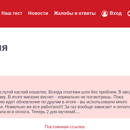
Наш тест
Новости
Жалобы и ответы
Вход
ля
слугой каспий кошелек. Всегда платежи шли без проблем. В авг
му. В итоге магазин виснет - нормально не посмотришь. Пока
ю идет обновление по другим в итоге - вы использовали много
и. Номально же все работало!!! За газ вообще зависает и оплата
ла вся оплата. Теперь 2 дня мучений....
Постоянная ссылка