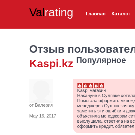
Val
rating
Главная
Каталог
Отзыв пользовате
Популярное
Kaspi.kz
Kaspi магазин
Накануне в Сулпаке хотела
Помогала оформить мкнежде
от
Валерия
менеджеров Сулпак заявку
заметить эти ошибки и даж
May 16, 2017
объяснила менеджерам сит
выслушала, ответила на вс
оформить кредит, обязател