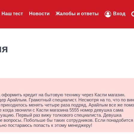
Наш тест
Новости
Жалобы и ответы
Вход
ля
 оформить кредит на бытовую технику через Каспи магазин.
р Арайлым. Грамотный специалист. Несмотря на то, что по ви
 приходилось менять четыре раза подряд, Арайлым все же помо
е когда звонили с Каспи магазина 5555 номер девушка сама
уацию. Первый раз вижу толкового специалиста. Девушка
е вопросы. Побольше бы таких сотрудников. Если понадобится
ьно постараюсь попасть к этому менеджеру!