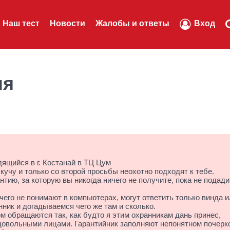
Наш тест
Новости
Жалобы и ответы
Вход
ля
дящийся в г. Костанай в ТЦ Цум
кучу и только со второй просьбы неохотно подходят к тебе.
тию, за которую вы никогда ничего не получите, пока не подади
чего не понимают в компьютерах, могут ответить только винда и
ник и догадываемся чего же там и сколько.
ом обращаются так, как будто я этим охранникам дань принес,
едовольными лицами. Гарантийник заполняют непонятном почерк