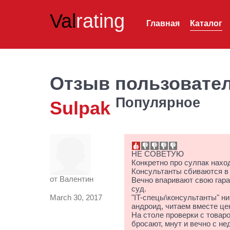
Val
rating
Главная
Каталог
Отзыв пользовате
Популярное
Sulpak
НЕ СОВЕТУЮ
Конкретно про сулпак нахо
Консультанты сбиваются в 
от
Валентин
Вечно впаривают свою гаран
суд.
March 30, 2017
"IT-спецы\консультанты" ни
андроид, читаем вместе цен
На столе проверки с товар
бросают, мнут и вечно с н