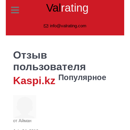
Val
rating
info@valrating.com
Отзыв
пользователя
Популярное
Kaspi.kz
от
Айман