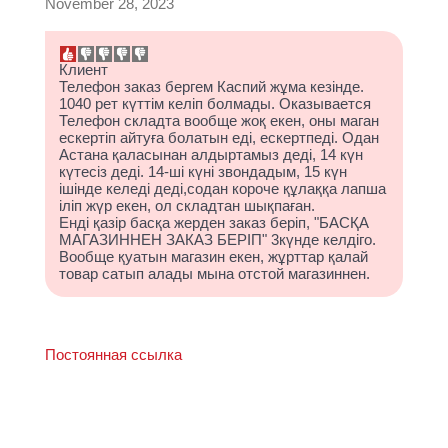
November 28, 2023
Клиент
Телефон заказ бергем Каспий жұма кезінде.
1040 рет күттім келіп болмады. Оказывается
Телефон складта вообще жоқ екен, оны маган
ескертіп айтуға болатын еді, ескертпеді. Одан
Астана қаласынан алдыртамыз деді, 14 күн
күтесіз деді. 14-ші күні звондадым, 15 күн
ішінде келеді деді,содан короче құлаққа лапша
іліп жүр екен, ол складтан шықпаған.
Енді қазір басқа жерден заказ беріп, "БАСҚА
МАГАЗИННЕН ЗАКАЗ БЕРІП" 3күнде келдіго.
Вообще қуатын магазин екен, жұрттар қалай
товар сатып алады мына отстой магазиннен.
Постоянная ссылка