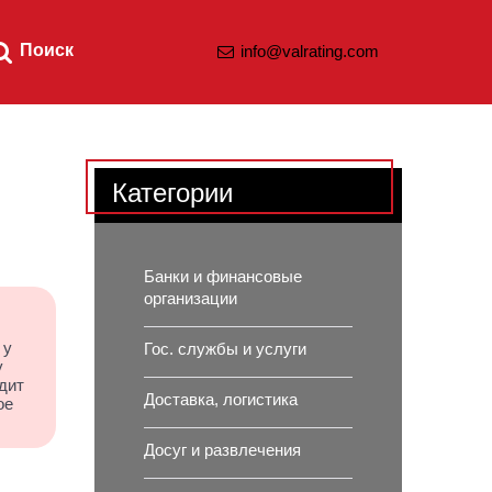
Поиск
info@valrating.com
Категории
Банки и финансовые
организации
 у
Гос. службы и услуги
у
дит
Доставка, логистика
ое
Досуг и развлечения