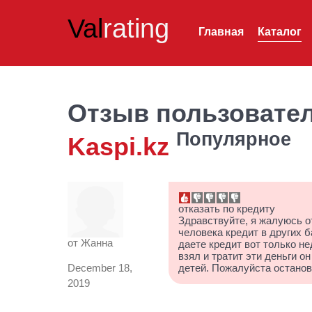
Val
rating
Главная
Каталог
Отзыв пользовате
Популярное
Kaspi.kz
отказать по кредиту
Здравствуйте, я жалуюсь от
человека кредит в других б
от
Жанна
даете кредит вот только н
взял и тратит эти деньги о
December 18,
детей. Пожалуйста останов
2019