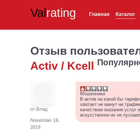
Val
rating
Главная
Каталог
Отзыв пользовате
Популярн
Activ / Kcell
Мошенники
В актив на какой бы тарифн
хватает не минут не трафи
от
Влад
качеством оказания услуг и
искусственно их не пускают
November 18,
2019