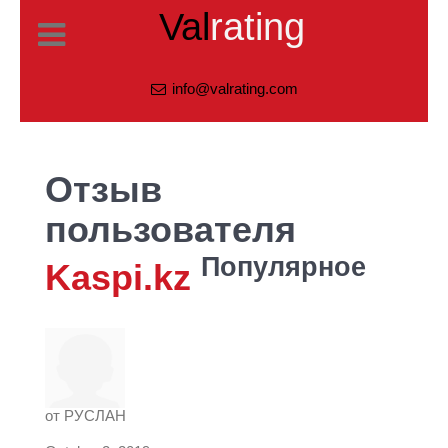
Val
rating
info@valrating.com
Отзыв
пользователя
Популярное
Kaspi.kz
от
РУСЛАН