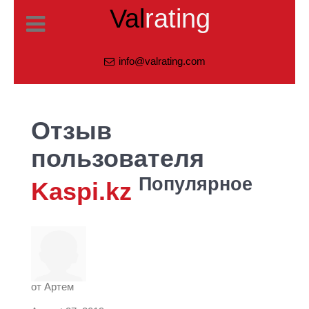
Val
rating
info@valrating.com
Отзыв
пользователя
Популярное
Kaspi.kz
от
Артем