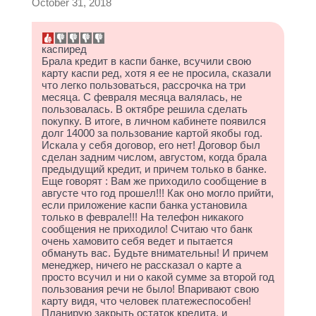
October 31, 2018
каспиред
Брала кредит в каспи банке, всучили свою
карту каспи ред, хотя я ее не просила, сказали
что легко пользоваться, рассрочка на три
месяца. С февраля месяца валялась, не
пользовалась. В октябре решила сделать
покупку. В итоге, в личном кабинете появился
долг 14000 за пользование картой якобы год.
Искала у себя договор, его нет! Договор был
сделан задним числом, августом, когда брала
предыдущий кредит, и причем только в банке.
Еще говорят : Вам же приходило сообщение в
августе что год прошел!!! Как оно могло прийти,
если приложение каспи банка установила
только в феврале!!! На телефон никакого
сообщения не приходило! Считаю что банк
очень хамовито себя ведет и пытается
обмануть вас. Будьте внимательны! И причем
менеджер, ничего не рассказал о карте а
просто всучил и ни о какой сумме за второй год
пользования речи не было! Впаривают свою
карту видя, что человек платежеспособен!
Планирую закрыть остаток кредита, и