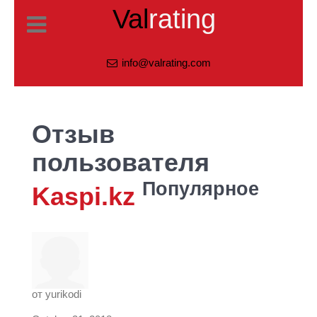
Val
rating
info@valrating.com
Отзыв
пользователя
Популярное
Kaspi.kz
от
yurikodi