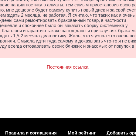
асие на диагностику в алматы, тем самым приостановив свою р
но, мне дешевле будет самому купить новый диск и за свой счет
ем ждать 2 месяца, не работая. Я считаю, что таких как я очень
дены сами ремонтировать бракованный товар, в частности
дешевле и спокойнее было бы заказать сборку системника у
благо они и гарантию так же на год дают и при случаях брака м
ждать 1,5-2 месяца диагностику. Жаль, что я узнал это очень по
вонили. Смысла идти туда самому и доказывать что-то я не вижу,
уду всегда отговаривать своих близких и знакомых от покупок в
Постоянная ссылка
Правила и соглашения
Мой рейтинг
Добавить ор