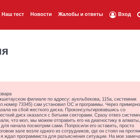
Наш тест
Новости
Жалобы и ответы
Вход
ля
овара
кокшетауском филиале по адресу: ауельбекова, 115а, системник
кл.номер 73345) сам установил ОС и программы. Через примерно
зала на сбой жесткого диска. Проконсультировавшись со
жесткий диск оказался с битыми секторами. Сразу отвез системн
зали, что мол, мы можем отправить его на диагностику в алматы,
о для начала посмотрим сами. Попросили его оставить, просто
рговом зале возле одного из сотрудников, где он стоял на протя
а я ждал программиста для разъяснения ситуации. На мое замеч