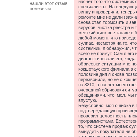
насчет того что системник с
нашли этот отзыв
специалисты. На следующий
полезным
винду и проверили, теперь
ремонте мне не дали (важн
снова стал тормозить и зав
вирусов, чистка реестра и т
жесткий диск все так же с 
любой момент, что приведе
сулпак, несмотря на то, чт
системник, я обнаружил, ч
всего не примут. Сам я его
диагностировали его, когда
обрисовки ситуации мне по
кокшетауского филиала в с
половине дня я снова позво
перезвонили, но не с кокше
на 3210, а насчет моего гн
очередной обрисовки ситу
обещаниями, что, мол, мы п
впустую.
Безусловно, моя ошибка в т
подтверждающую произведенн
проверил целостность пло
программистами. Естествен
то, что система продаж су
вынудить покупателя не об
затянутых сроков диагности