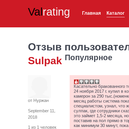
Val
rating
Главная
Каталог
Отзыв пользовате
Популярное
Sulpak
Касательно бракованного т
24 ноября 2017 г. купил в 
камерон за 290 тыс.(номен
от
Нуржан
месяц работы система пока
специалистом, узнал, что 
September 11,
сулпак, где сотрудники ска
это займет 1,5-2 месяца, н
2018
поставив на пол прямо в то
как минимум 30 минут, пок
1 из 1 человек