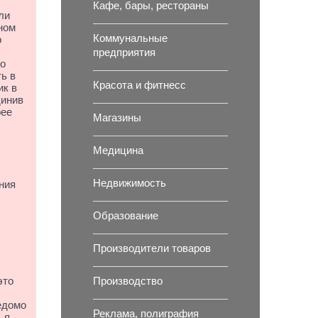
Кафе, бары, рестораны
ли
ном
Коммунальные
р
предприятия
то
ть в
Красота и фитнесс
ик в
динив
рее
Магазины
Медицина
Недвижимость
ния
Образование
Производители товаров
Производство
это
едомо
Реклама, полиграфия
 я