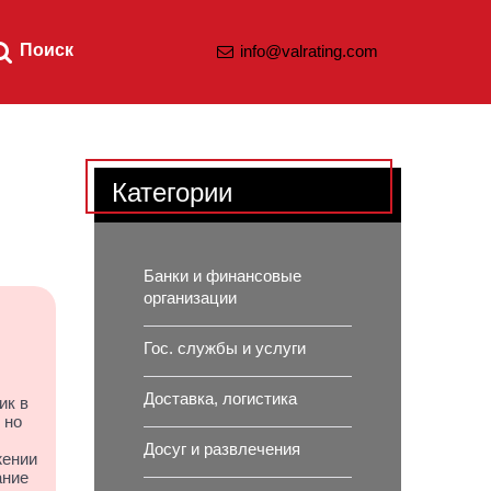
Поиск
info@valrating.com
Категории
Банки и финансовые
организации
Гос. службы и услуги
Доставка, логистика
ик в
 но
Досуг и развлечения
жении
ание