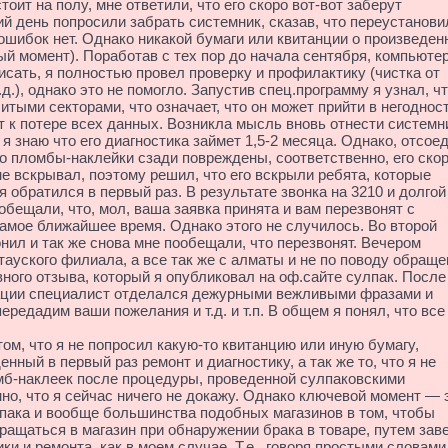
тоит на полу, мне ответили, что его скоро вот-вот заберут
 день попросили забрать системник, сказав, что переустанови
 ошибок нет. Однако никакой бумаги или квитанции о произведен
ый момент). Поработав с тех пор до начала сентября, компьюте
исать, я полностью провел проверку и профилактику (чистка от
.д.), однако это не помогло. Запустив спец.программу я узнал, ч
битыми секторами, что означает, что он может прийти в негоднос
т к потере всех данных. Возникла мысль вновь отнести системн
о я знаю что его диагностика займет 1,5-2 месяца. Однако, отсое
то пломбы-наклейки сзади повреждены, соответственно, его ско
 не вскрывал, поэтому решил, что его вскрыли ребята, которые
 я обратился в первый раз. В результате звонка на 3210 и долгой
обещали, что, мол, ваша заявка принята и вам перезвонят с
амое ближайшее время. Однако этого не случилось. Во второй
нил и так же снова мне пообещали, что перезвонят. Вечером
тауского филиала, а все так же с алматы и не по поводу обраще
евного отзыва, который я опубликовал на оф.сайте сулпак. После
ации специалист отделался дежурными вежливыми фразами и
ередадим ваши пожелания и т.д. и т.п. В общем я понял, что все
ом, что я не попросил какую-то квитанцию или иную бумагу,
ый в первый раз ремонт и диагностику, а так же то, что я не
мб-наклеек после процедуры, проведенной сулпаковскими
но, что я сейчас ничего не докажу. Однако ключевой момент — 
лпака и вообще большинства подобных магазинов в том, чтобы
ращаться в магазин при обнаружении брака в товаре, путем зав
ки и ремонта, как в моем случае. Т.е., говоря простыми словами,