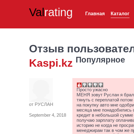
Val
rating
Главная
Каталог
Отзыв пользовате
Популярное
Kaspi.kz
Просто ужасно
МЕНЯ зовут Руслан я брал 
тянуть с переплатой потом
от
РУСЛАН
на покупку авто мне одобри
месяца мне понадобились с
September 4, 2018
кредит в небольшой сумме 
получаю зарплату оплачив
историю не когда не проср
менеджирам так в чом же п