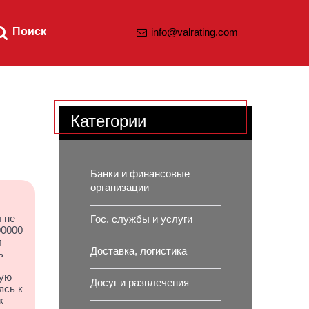
Поиск
info@valrating.com
Категории
Банки и финансовые
организации
 не
Гос. службы и услуги
00000
л
Доставка, логистика
ь
ную
Досуг и развлечения
ясь к
к