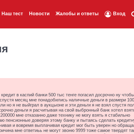
Наш тест
Новости
Жалобы и ответы
Вход
ля
кредит в каспий банки 500 тыс тенге погасил досрочно ну чтобы
 спустя месяц мне понадобились наличные деньги в размери 10
ли но я не выйграл в аукцыоне и эти деньги я не взял спустя по
рочно деньги я расчитывая на свой выбронный банк хотел взят
200000 мне отказанно даже технику не могу взять я стабильно
аю пенсионные доверяя этому банку и пытаясь сделать кредит
ачивая и вовремя выплачивая кредит мог быть уверен но обраща
ричина мне ответиьь не могут звоню 9999 тоже самое твердят та