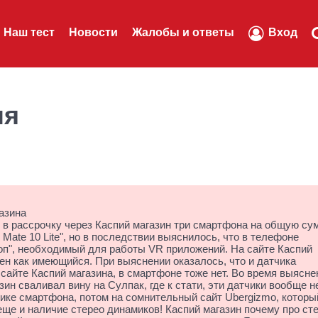
Наш тест
Новости
Жалобы и ответы
Вход
ля
азина
л в рассрочку через Каспий магазин три смартфона на общую су
i Mate 10 Lite", но в последствии выяснилось, что в телефоне
коп", необходимый для работы VR приложений. На сайте Каспий
лен как имеющийся. При выяснении оказалось, что и датчика
 сайте Каспий магазина, в смартфоне тоже нет. Во время выясне
ин сваливал вину на Сулпак, где к стати, эти датчики вообще н
ике смартфона, потом на сомнительный сайт Ubergizmo, которы
ще и наличие стерео динамиков! Каспий магазин почему про ст