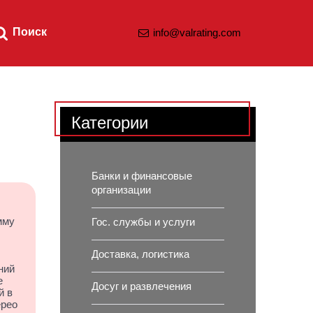
Поиск
info@valrating.com
Категории
Банки и финансовые
организации
мму
Гос. службы и услуги
Доставка, логистика
ний
е
Досуг и развлечения
й в
ерео