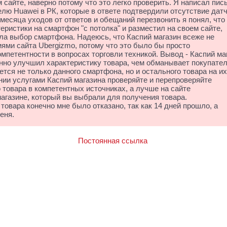
 сайте, наверно потому что это легко проверить. Я написал пис
ю Huawei в РК, которые в ответе подтвердили отсутствие дат
месяца уходов от ответов и обещаний перезвонить я понял, что
еристики на смартфон "с потолка" и разместил на своем сайте,
ела выбор смартфона. Надеюсь, что Каспий магазин всеже не
ями сайта Ubergizmo, потому что это было бы просто
омпетентности в вопросах торговли техникой. Вывод - Каспий ма
нно улучшил характеристику товара, чем обманывает покупател
ется не только данного смартфона, но и остального товара на их
ании услугами Каспий магазина проверяйте и перепроверяйте
 товара в компетентных источниках, а лучше на сайте
магазине, который вы выбрали для получения товара.
 товара конечно мне было отказано, так как 14 дней прошло, а
еня.
Постоянная ссылка