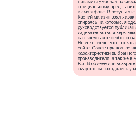
динамики умолчал на своем
официальному представител
в смартфоне. В результате 
Каспий магазин взял характ
опираясь на которые, я сд
руководствуется публикаци
издевательство и верх нек
на своем сайте необоснова
Не исключено, что это каса
сайте. Совет: при пользов
характеристики выбранного
производителя, а так же в 
P.S. В обмене или возврате
смартфоны находились у м