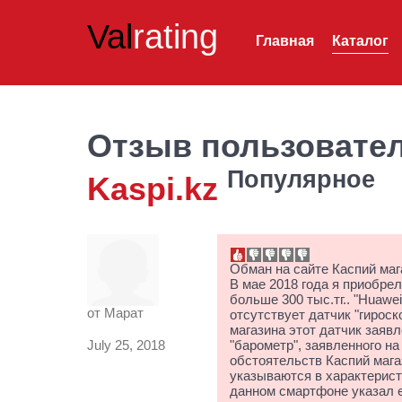
Val
rating
Главная
Каталог
Отзыв пользовате
Популярное
Kaspi.kz
Обман на сайте Каспий маг
В мае 2018 года я приобре
больше 300 тыс.тг.. "Huawe
от
Марат
отсутствует датчик "гирос
магазина этот датчик заяв
July 25, 2018
"барометр", заявленного на
обстоятельств Каспий магаз
указываются в характерист
данном смартфоне указал е