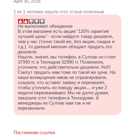
April 30, 2018
1 из 1 человек нашли этот отзыв полезным
Не выполняют обещанное
В этом магазине есть акция "120% гарантия
лучшей цены" - если найдете товар дешевле,
чем у нас (точно такой же, без акции, скидок и
т.д.), то данный магазин обещает продать его
дешевле.
Нашли, значит, мы телефон, в Сулпак он стоит
37990 тг, в Технодом 32990 тг. Позвонили,
уточнили, что действительно дешевле. Но!!!
Смогут продать нам тоже по такой же цене. На
наши возмущения никак не отреагировали,
сказали, что оставят заявку и перезвонят,
чтобы уточнить по поводу акции.... и уже 2
недели перезванивают. Мы не долго думая,
заказали этот телефон в Технодоме. А
менеджеры из Сулпак нам так и не
перезвонили.
Постоянная ссылка