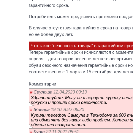
гарантийного срока.
Потребитель может предъявить претензию продавц
В случае отсутствия гарантийного срока на товар
но не более двух лет.
Что такое “сезонность товара” в гарантийном сро
Теперь гарантийные сроки исчисляются с момента 
апреля – для товаров весенне-летнего ассортимен
обуви сезонного назначения гарантийные сроки но
соответственно с 1 марта и 15 сентября: для летне
Комментарии
12.04.2023 03:13
#
Саулеша
Здравствуйте. Могу ли я вернуть куртку ненадл
покупки и прошли сроки сезонности.
19.10.2022 06:20
#
Жанара
Купили телефон Самсунг в Технодоме за 600 ты
или обменять без каких либо проблем. Хотели в
обмена или возврата нет.
22.11.2021 05:51
#
Куат