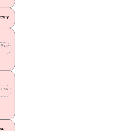
 нету
ё не
оски
ыли