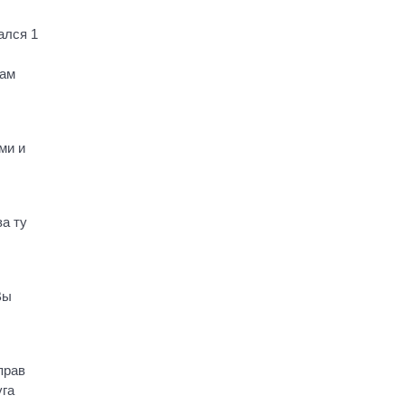
ался 1
вам
ми и
за ту
Вы
прав
уга