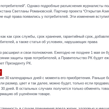
х потребителей”. Однако подробные разъяснения журналисты п
ахстана Светланы Романовской. Партнер проекта “Открытая Ази
ие ещё права появились у потребителей. Эти изменения вступил
 как как срок службы, срок хранения, гарантийный срок, добавл
бителей, а также статья об условиях, нарушающих права
о расширил и свои полномочия. Ежегодно не позднее 1 мая он б
тоянии защиты прав потребителей, а Правительство РК будет еж
чет Президенту РК.
?
ние 30 календарных дней с момента его приобретения. Раньше б
ли размер, цвет и так далее, можно будет, только если продаве
 30 дней. В остальных случаях получится только обменять това
рмацию об уценённом товаре.
ственность в случае причинения вреда жизни, здоровью и имущ