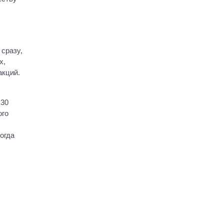
 сразу,
х,
акций.
 30
ого
тогда