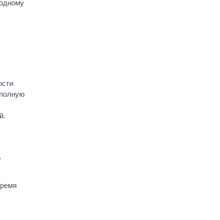
 одному
ости
 полную
й.
,
время