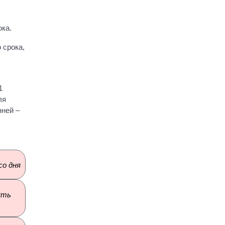
ока.
 срока,
1
ля
нней –
со дня
уть