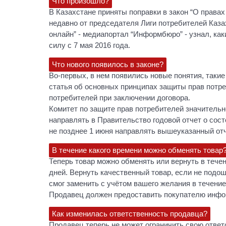
Что произошло?
В Казахстане приняты поправки в закон “О права
недавно от председателя Лиги потребителей Каз
онлайн” - медиапортал “Информбюро” - узнал, как
силу с 7 мая 2016 года.
Что нового появилось в законе?
Во-первых, в нем появились новые понятия, такие
статья об основных принципах защиты прав потре
потребителей при заключении договора.
Комитет по защите прав потребителей значительн
направлять в Правительство годовой отчет о сос
не позднее 1 июня направлять вышеуказанный от
В течение какого времени можно обменять товар
Теперь товар можно обменять или вернуть в тече
дней. Вернуть качественный товар, если не подош
смог заменить с учётом вашего желания в течение
Продавец должен предоставить покупателю инфо
Как изменилась ответственность продавца?
Продавец теперь не может ограничить свою ответ