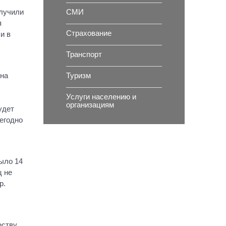
СМИ
олучили
я
Страхование
и в
Транспорт
Туризм
ена
Услуги населению и
организациям
удет
егодно
ыло 14
ц не
р.
еству