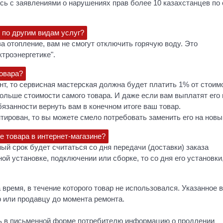
ись с заявлениями о нарушениях прав более 10 казахстанцев по
и по другим видам услуг?
за отопление, вам не смогут отключить горячую воду. Это
троэнергетике".
товара?
нт, то сервисная мастерская должна будет платить 1% от стоим
больше стоимости самого товара. И даже если вам выплатят его
бязанности вернуть вам в конечном итоге ваш товар.
тирован, то вы можете смело потребовать заменить его на новы
е товара в интернет-магазине?
ный срок будет считаться со дня передачи (доставки) заказа
ой установке, подключении или сборке, то со дня его установки
время, в течение которого товар не использовался. Указанное 
 или продавцу до момента ремонта.
ть в письменной форме потребителю информацию о продлении