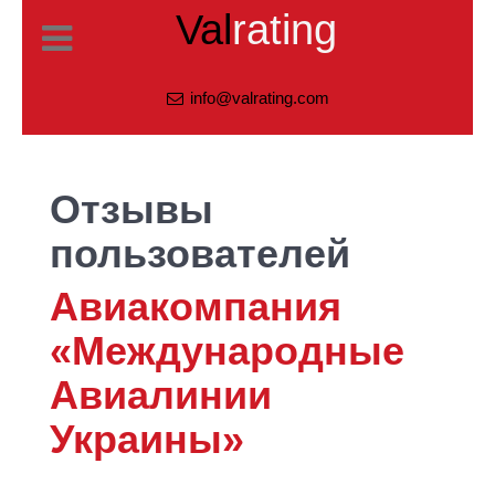
Val
rating
info@valrating.com
Отзывы
пользователей
Авиакомпания
«Международные
Авиалинии
Украины»