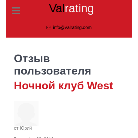
Val
rating
info@valrating.com
Отзыв
пользователя
Ночной клуб West
от
Юрий