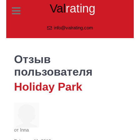
Val
rating
info@valrating.com
Отзыв
пользователя
Holiday Park
от
Inna