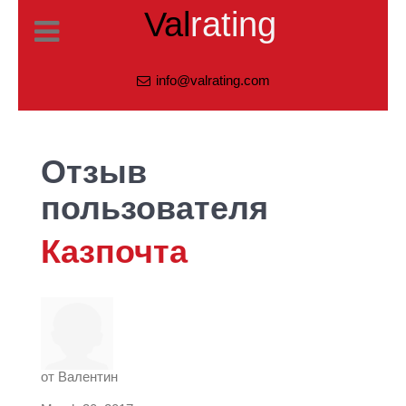
Val
rating
info@valrating.com
Отзыв
пользователя
Казпочта
от
Валентин