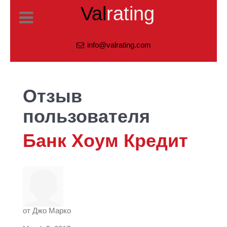
Val
rating
info@valrating.com
Отзыв
пользователя
Банк Хоум Кредит
от
Джо Марко