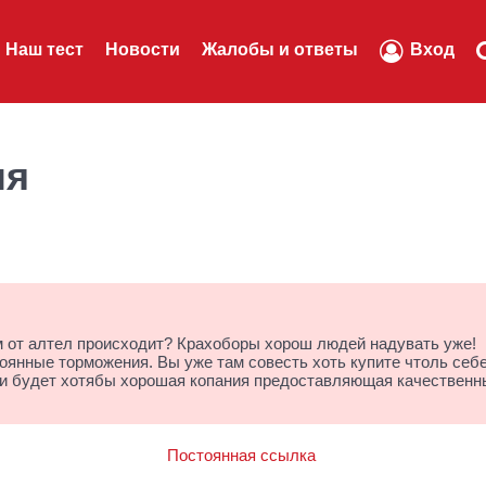
Наш тест
Новости
Жалобы и ответы
Вход
ля
м от алтел происходит? Крахоборы хорош людей надувать уже!
оянные торможения. Вы уже там совесть хоть купите чтоль себе
ьги будет хотябы хорошая копания предоставляющая качественн
Постоянная ссылка