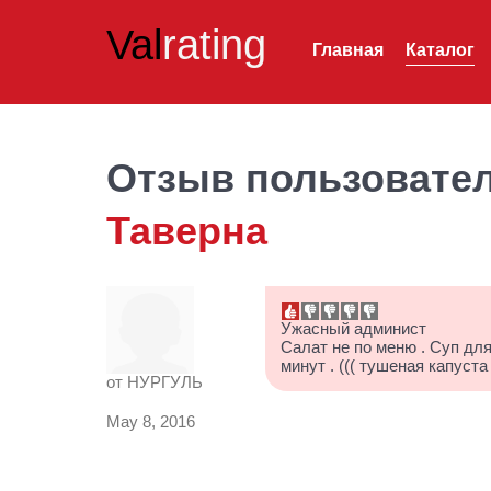
Val
rating
Главная
Каталог
Отзыв пользовате
Таверна
Ужасный админист
Салат не по меню . Суп для
минут . ((( тушеная капуст
от
НУРГУЛЬ
May 8, 2016