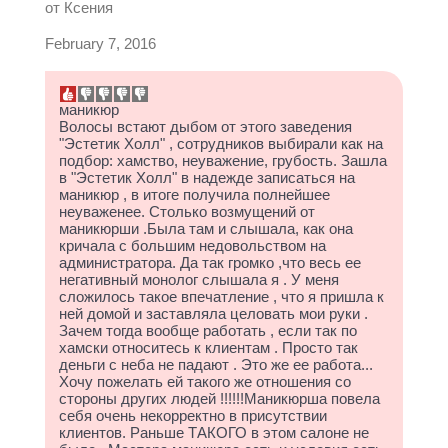
от
Ксения
February 7, 2016
маникюр
Волосы встают дыбом от этого заведения
"Эстетик Холл" , сотрудников выбирали как на
подбор: хамство, неуважение, грубость. Зашла
в "Эстетик Холл" в надежде записаться на
маникюр , в итоге получила полнейшее
неуваженее. Столько возмущений от
маникюрши .Была там и слышала, как она
кричала с большим недовольством на
администратора. Да так громко ,что весь ее
негативный монолог слышала я . У меня
сложилось такое впечатление , что я пришла к
ней домой и заставляла целовать мои руки .
Зачем тогда вообще работать , если так по
хамски относитесь к клиентам . Просто так
деньги с неба не падают . Это же ее работа...
Хочу пожелать ей такого же отношения со
стороны других людей !!!!!!Маникюрша повела
себя очень некорректно в присутствии
клиентов. Раньше ТАКОГО в этом салоне не