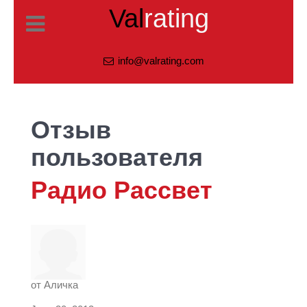
Val
rating
info@valrating.com
Отзыв
пользователя
Радио Рассвет
от
Аличка