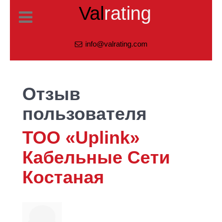
Val
rating
info@valrating.com
Отзыв
пользователя
ТОО «Uplink»
Кабельные Сети
Костаная