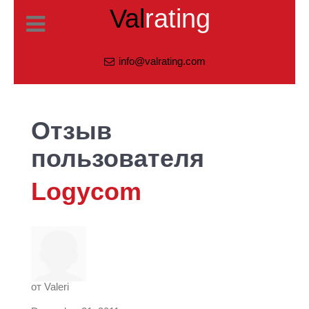
Val
rating
info@valrating.com
Отзыв
пользователя
Logycom
от
Valeri