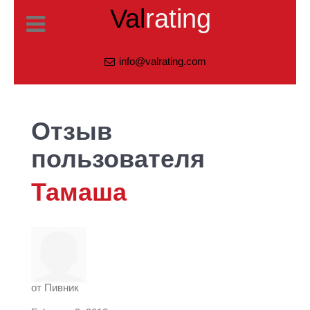
Val
rating
info@valrating.com
Отзыв
пользователя
Тамаша
от
Пивник