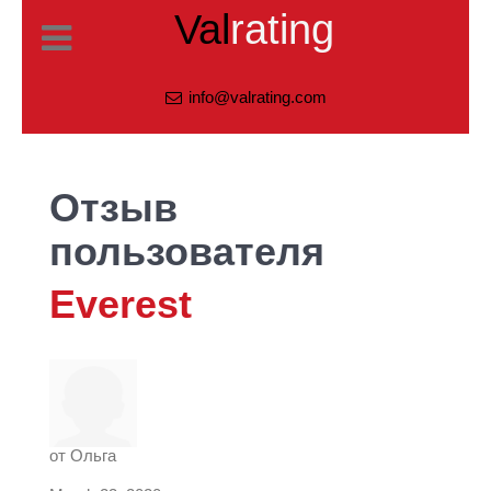
Val
rating
info@valrating.com
Отзыв
пользователя
Everest
от
Ольга