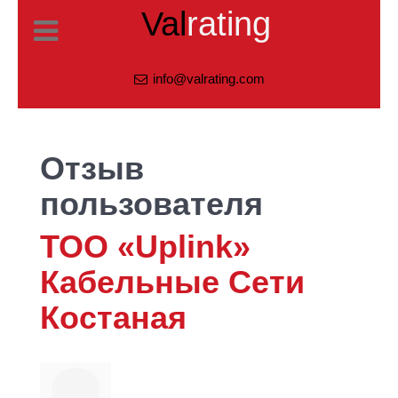
Val
rating
info@valrating.com
Отзыв
пользователя
ТОО «Uplink»
Кабельные Сети
Костаная