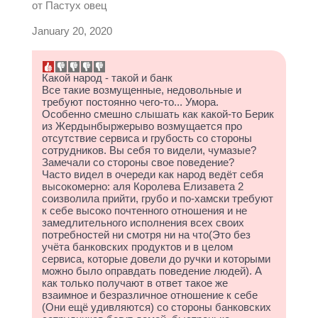
от
Пастух овец
January 20, 2020
Какой народ - такой и банк
Все такие возмущенные, недовольные и
требуют постоянно чего-то... Умора.
Особенно смешно слышать как какой-то Берик
из Жердынбыржерыво возмущается про
отсутствие сервиса и грубость со стороны
сотрудников. Вы себя то видели, чумазые?
Замечали со стороны свое поведение?
Часто видел в очереди как народ ведёт себя
высокомерно: аля Королева Елизавета 2
соизволила прийти, грубо и по-хамски требуют
к себе высоко почтенного отношения и не
замедлительного исполнения всех своих
потребностей ни смотря ни на что(Это без
учёта банковских продуктов и в целом
сервиса, которые довели до ручки и которыми
можно было оправдать поведение людей). А
как только получают в ответ такое же
взаимное и безразличное отношение к себе
(Они ещё удивляются) со стороны банковских