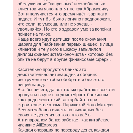
обслуживание "капризных" и озлобленных
клиентов им явно платят не как Абрамовичу.
Вот и получается что время идёт -зарплата
падает. И тут бы было логично предположить
что если не умеешь или не хочешь -
увольняйся. Но кто в здравом уме за копейки
пойдет на такое.
Чаще всего идут детишки после окончания
шараги для "набивания первых шишек" в лице
клиентов и те у кого в шкафу запылился
диплом финансиста/экономиста - которых без
опыта не берут в другие финансовые сферы.
Касательно продуктов банка: это
действительно антинародный сборник
инструментов чтобы обобрать и без этого
нищий народ.
Все бы ничего, да вот только работают все эти
продукты в купе с недоинтЫрнет-банкингом
как среднеазиатский гастарбайтер при
строительстве храма Парижской Бого-Матери.
Весьма забавно сидеть на выходных без
своих же денег из-за того, что всё в
Антинародном банке работает как китайские
часики с AliExpress.
Каждая операция по переводу денег, каждая