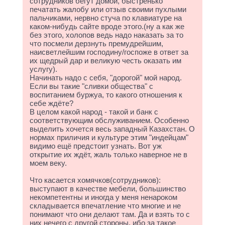
сотрудников бегут домой, быстренько
печатать жалобу или отзыв своими пухлыми
пальчиками, нервно стуча по клавиатуре на
каком-нибудь сайте вроде этого.(ну а как же
без этого, холопов ведь надо наказать за то
что посмели дерзнуть премудрейшим,
наисветлейшим господину/госпоже в ответ за
их щедрый дар и великую честь оказать им
услугу).
Начинать надо с себя, "дорогой" мой народ.
Если вы такие "сливки общества" с
воспитанием буржуа, то какого отношения к
себе ждёте?
В целом какой народ - такой и банк с
соответствующим обслуживанием. Особенно
выделить хочется весь западный Казахстан. О
нормах приличия и культуре этим "индейцам"
видимо ещё предстоит узнать. Вот уж
открытие их ждёт, жаль только наверное не в
моем веку.
Что касается хомячков(сотрудников):
выступают в качестве мебели, большинство
некомпетентны и иногда у меня ненароком
складывается впечатление что многие и не
понимают что они делают там. Да и взять то с
них нечего с другой стороны, ибо за такое