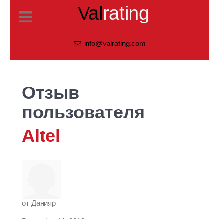
Val
rating
info@valrating.com
Отзыв
пользователя
Altel
от
Данияр