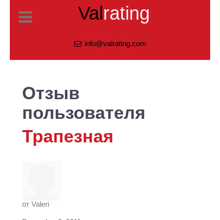
Val
rating
info@valrating.com
Отзыв
пользователя
Трапезная
от
Valeri