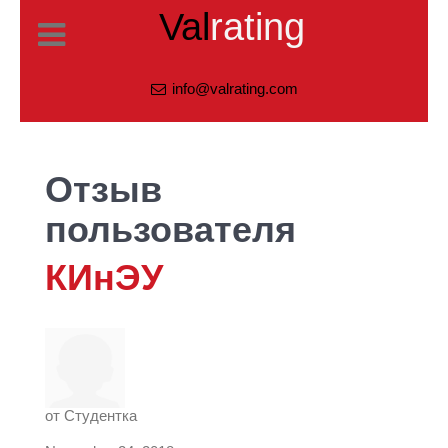
Val
rating
info@valrating.com
Отзыв
пользователя
КИнЭУ
от
Студентка