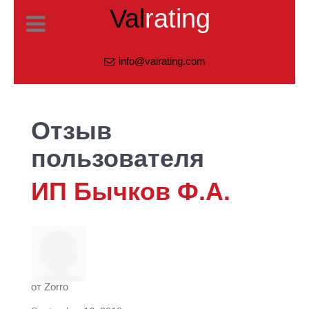
Val
rating
info@valrating.com
Отзыв
пользователя
ИП Бычков Ф.А.
от
Zorro