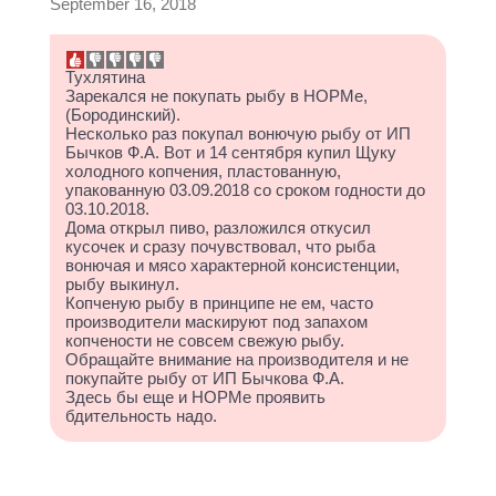
September 16, 2018
Тухлятина
Зарекался не покупать рыбу в НОРМе,
(Бородинский).
Несколько раз покупал вонючую рыбу от ИП
Бычков Ф.А. Вот и 14 сентября купил Щуку
холодного копчения, пластованную,
упакованную 03.09.2018 со сроком годности до
03.10.2018.
Дома открыл пиво, разложился откусил
кусочек и сразу почувствовал, что рыба
вонючая и мясо характерной консистенции,
рыбу выкинул.
Копченую рыбу в принципе не ем, часто
производители маскируют под запахом
копчености не совсем свежую рыбу.
Обращайте внимание на производителя и не
покупайте рыбу от ИП Бычкова Ф.А.
Здесь бы еще и НОРМе проявить
бдительность надо.