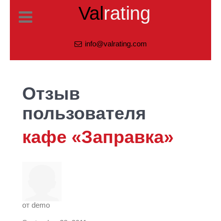
Val
rating
info@valrating.com
Отзыв
пользователя
кафе «Заправка»
от
demo