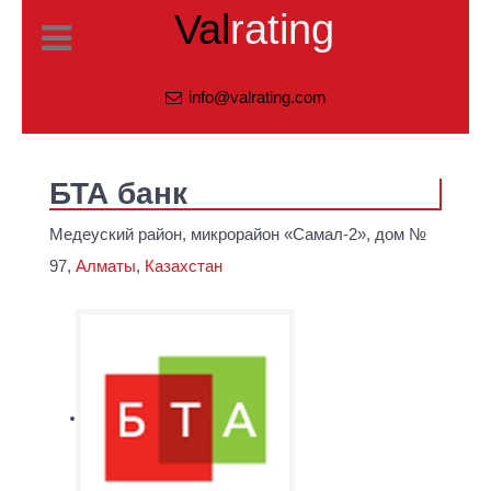
Val
rating
info@valrating.com
БТА банк
Медеуский район, микрорайон «Самал-2», дом №
97,
Алматы
,
Казахстан