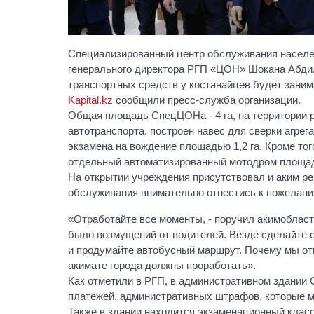
Специализированный центр обслуживания населен
генерального директора РГП «ЦОН» Шокана Абдил
транспортных средств у костанайцев будет заним
Kapital.kz
сообщили пресс-служба организации.
Общая площадь СпецЦОНа - 4 га, на территории р
автотранспорта, построен навес для сверки агрег
экзамена на вождение площадью 1,2 га. Кроме то
отдельный автоматизированный мотодром площадью
На открытии учреждения присутствовал и аким р
обслуживания внимательно отнестись к пожелания
«Отработайте все моменты, - поручил акимобласти
было возмущений от водителей. Везде сделайте 
и продумайте автобусный маршрут. Почему мы отк
акимате города должны проработать».
Как отметили в РГП, в административном здании
платежей, административных штрафов, которые м
Также в здании находится экзаменационный класс