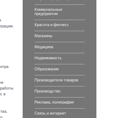
Коммунальные
предприятия
я
Красота и фитнесс
страцию
Магазины
Медицина
Недвижимость
ентра
Образование
Производители товаров
не
 работы
Производство
с в
Реклама, полиграфия
тва.
Связь и интернет
го