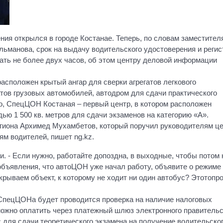
ия открылся в городе Костанае. Теперь, по словам заместител
ьманова, срок на выдачу водительского удостоверения и реги
ать не более двух часов, об этом центру деловой информации
асположен крытый ангар для сверки агрегатов легкового
атов грузовых автомобилей, автодром для сдачи практического
го, СпецЦОН Костаная – первый центр, в котором расположен
 1 500 кв. метров для сдачи экзаменов на категорию «А».
егиона Архимед Мухамбетов, который поручил руководителям ц
м водителей, пишет ng.kz.
. - Если нужно, работайте допоздна, в выходные, чтобы потом 
объявления, что автоЦОН уже начал работу, объявите о режиме
рываем объект, к которому не ходит ни один автобус? Этотопро
 СпецЦОНа будет проводится проверка на наличие налоговых
ожно оплатить через платежный шлюз электронного правительс
 для сдачи теоретического экзамена на получение водительско