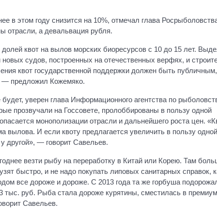
нее в этом году снизится на 10%, отмечал глава Росрыболовств
ы отрасли, а девальвация рубля.
долей квот на вылов морских биоресурсов с 10 до 15 лет. Выд
и новых судов, построенных на отечественных верфях, и строит
ения квот государственной поддержки должен быть публичным,
 — предложил Кожемяко.
е будет, уверен глава Информационного агентства по рыболовст
рые прозвучали на Госсовете, пролоббированы в пользу одной
 опасается монополизации отрасли и дальнейшего роста цен. «К
а вылова. И если квоту предлагается увеличить в пользу одно
 у другой», — говорит Савельев.
годнее везти рыбу на переработку в Китай или Корею. Там боль
рузят быстро, и не надо покупать липовых санитарных справок, к
одом все дороже и дороже. С 2013 года та же горбуша подорожа
3 тыс. руб. Рыба стала дороже курятины, сместилась в премиум
оворит Савельев.