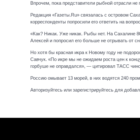
Впрочем, пока представители рыбной отрасли не 
Редакция «Газеты.Ru» связалась c островом Сах
корреспонденты попросили его ответить на вопро
«Как? Никак. Уже никак. Рыбы нет. На Сахалине 
Алексей и попросил его больше не отрывать от сна
Но хотя бы красная икра к Новому году не подор
Савчук. «По икре мы не ожидаем роста цен к концу 
горбуше не оправдался», — цитировал ТАСС чино
Россию омывает 13 морей, в них водятся 240 пр
Авторизуйтесь или зарегистрируйтесь для добав