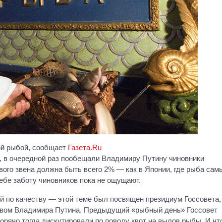
ой рыбой, сообщает
Газета.Ru
, в очередной раз пообещали Владимиру Путину чиновники
ого звена должна быть всего 2% — как в Японии, где рыба сам
ебе заботу чиновников пока не ощущают.
й по качеству — этой теме был посвящен президиум Госсовета,
твом Владимира Путина. Предыдущий «рыбный день» Госсовет
горячо тогда дискутировали по поводу квот на вылов рыбы. И чт