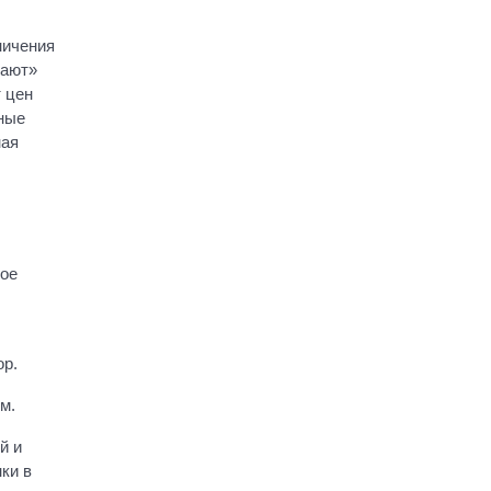
ничения
вают»
 цен
тные
ная
кое
ор.
м.
й и
ки в