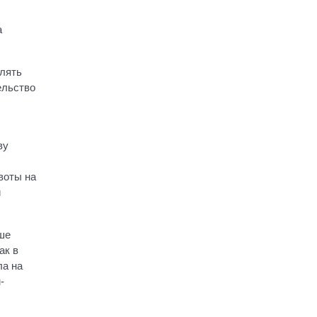
а
елять
ельство
ву
воты на
й
ше
ак в
ла на
-