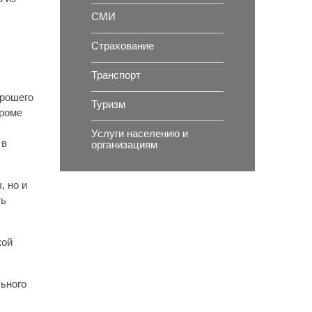
СМИ
Страхование
Транспорт
орошего
Туризм
Кроме
Услуги населению и
 в
организациям
, но и
ть
кой
ьного