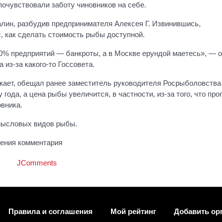
почувствовали заботу чиновников на себе.
алин, разбудив предпринимателя Алексея Г. Извинившись,
с, как сделать стоимость рыбы доступной.
80% предприятий — банкроты, а в Москве ерундой маетесь», — 
 из-за какого-то Госсовета.
ожает, обещал ранее заместитель руководителя Росрыболовства
года, а цена рыбы увеличится, в частности, из-за того, что про
вника.
омысловых видов рыбы.
ления комментария
JComments
Правила и соглашения
Мой рейтинг
Добавить ор