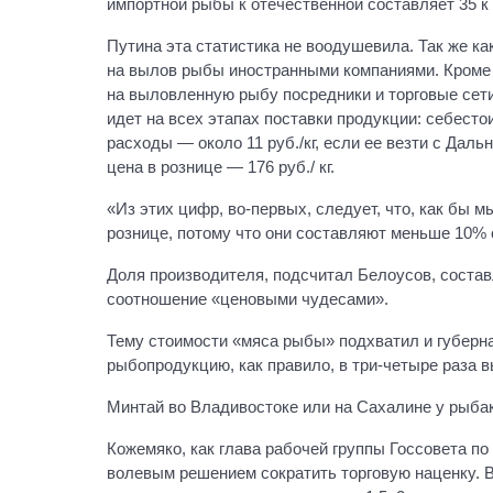
импортной рыбы к отечественной составляет 35 к
Путина эта статистика не воодушевила. Так же к
на вылов рыбы иностранными компаниями. Кроме 
на выловленную рыбу посредники и торговые сет
идет на всех этапах поставки продукции: себест
расходы — около 11 руб./кг, если ее везти с Даль
цена в рознице — 176 руб./ кг.
«Из этих цифр, во-первых, следует, что, как бы 
рознице, потому что они составляют меньше 10% 
Доля производителя, подсчитал Белоусов, составл
соотношение «ценовыми чудесами».
Тему стоимости «мяса рыбы» подхватил и губерн
рыбопродукцию, как правило, в три-четыре раза 
Минтай во Владивостоке или на Сахалине у рыбака 
Кожемяко, как глава рабочей группы Госсовета по
волевым решением сократить торговую наценку. В