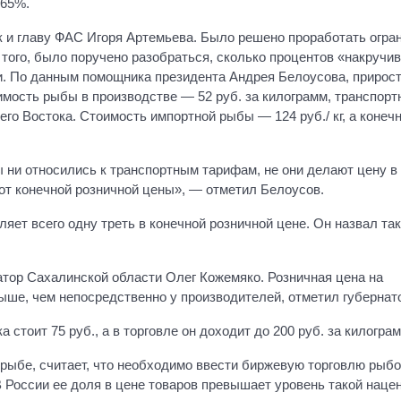
 65%.
ак и главу ФАС Игоря Артемьева. Было решено проработать огра
того, было поручено разобраться, сколько процентов «накручи
и. По данным помощника президента Андрея Белоусова, прирост
оимость рыбы в производстве — 52 руб. за килограмм, транспор
него Востока. Стоимость импортной рыбы — 124 руб./ кг, а конеч
мы ни относились к транспортным тарифам, не они делают цену в
от конечной розничной цены», — отметил Белоусов.
яет всего одну треть в конечной розничной цене. Он назвал та
атор Сахалинской области Олег Кожемяко. Розничная цена на
выше, чем непосредственно у производителей, отметил губернат
стоит 75 руб., а в торговле он доходит до 200 руб. за килограм
 рыбе, считает, что необходимо ввести биржевую торговлю рыбо
 России ее доля в цене товаров превышает уровень такой нацен