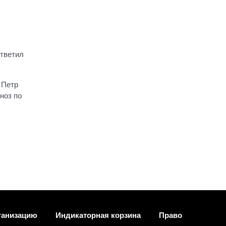
ответил
 Петр
гноз по
ганизацию
Индикаторная корзина
Право