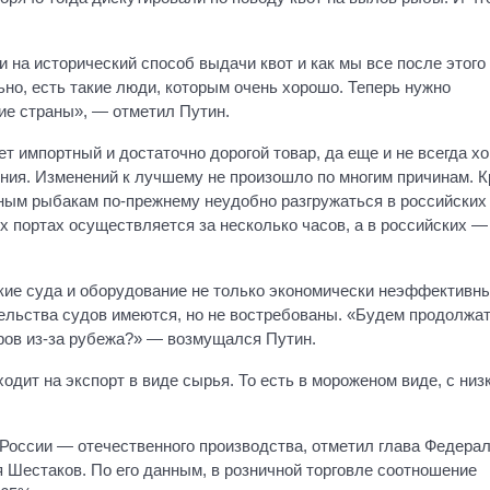
и на исторический способ выдачи квот и как мы все после этого
ьно, есть такие люди, которым очень хорошо. Теперь нужно
ие страны», — отметил Путин.
т импортный и достаточно дорогой товар, да еще и не всегда х
дения. Изменений к лучшему не произошло по многим причинам. 
нным рыбакам по-прежнему неудобно разгружаться в российских
 портах осуществляется за несколько часов, а в российских —
кие суда и оборудование не только экономически неэффективны
ельства судов имеются, но не востребованы. «Будем продолжа
ров из-за рубежа?» — возмущался Путин.
дит на экспорт в виде сырья. То есть в мороженом виде, с низ
России — отечественного производства, отметил глава Федерал
 Шестаков. По его данным, в розничной торговле соотношение