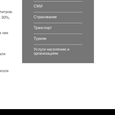
СМИ
литров.
Страхование
с 30%,
Транспорт
з них
Туризм
Услуги населению и
организациям
аля
оголя