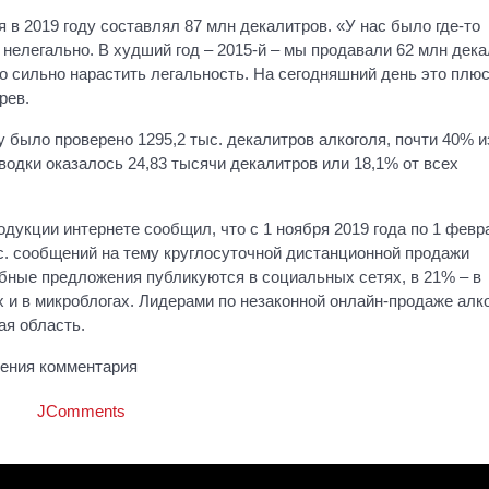
я в 2019 году составлял 87 млн декалитров. «У нас было где-то
нелегально. В худший год – 2015-й – мы продавали 62 млн дека
о сильно нарастить легальность. На сегодняшний день это плю
рев.
 было проверено 1295,2 тыс. декалитров алкоголя, почти 40% и
водки оказалось 24,83 тысячи декалитров или 18,1% от всех
дукции интернете сообщил, что с 1 ноября 2019 года по 1 февр
с. сообщений на тему круглосуточной дистанционной продажи
обные предложения публикуются в социальных сетях, в 21% – в
х и в микроблогах. Лидерами по незаконной онлайн-продаже алк
ая область.
ления комментария
JComments