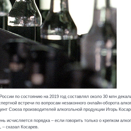
России по состоянию на 2019 год составлял около 30 млн декал
пертной встречи по вопросам незаконного онлайн-оборота алко
дент Союза производителей алкогольной продукции Игорь Косар
ь исчисляется порядка – если говорить только о крепком алког
 – сказал Косарев.