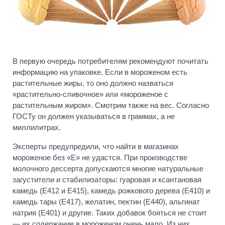
В первую очередь потребителям рекомендуют почитать
информацию на упаковке. Если в мороженом есть
растительные жиры, то оно должно назваться
«растительно-сливочное» или «мороженое с
растительным жиром». Смотрим также на вес. Согласно
ГОСТу он должен указываться в граммах, а не
миллилитрах.
Эксперты предупредили, что найти в магазинах
мороженое без «Е» не удастся. При производстве
молочного дессерта допускаются многие натуральные
загустители и стабилизаторы: гуаровая и ксантановая
камедь (Е412 и Е415), камедь рожкового дерева (Е410) и
камедь тары (Е417), желатин, пектин (Е440), альгинат
натрия (Е401) и другие. Таких добавок бояться не стоит
— их содержание в мороженом очень мало. Из них