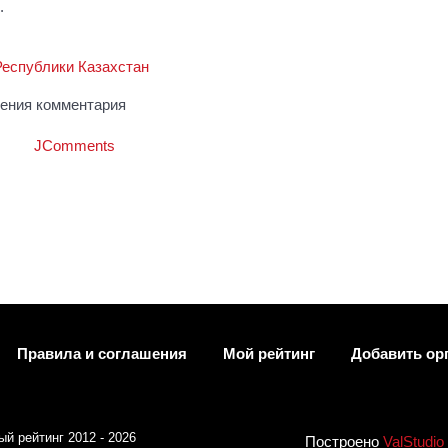
.
Республики Казахстан
ления комментария
JComments
Правила и соглашения
Мой рейтинг
Добавить ор
й рейтинг 2012 - 2026
Построено
ValStudio