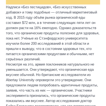
Надписи «Без пестицидов», «Без искусственных
добавок» и тому подобные — отличный маркетинговый
ход. В 2015 году объём рынка органической еды
составил $72 млн, а в течение следующих пяти лет он
должен расти на 16% ежегодно. Однако доказательств
того, что органические продукты полезнее для здоровья,
пока нет. Учёные из Стэнфордского университета
изучили более 200 исследований в этой области и
пришли к выводу, что в состоянии здоровья тех, кто
питается органическими продуктами и обычными, нет
серьёзных различий.
Несмотря на это, армия поклонников натурального не
уменьшается. Они утверждают, что органическая еда
вкуснее обычной. Но британские исследователи из
Abertay University опровергли это утверждение. Они
предложили людям попробовать идентичные продукты,
заявив, что часть из них — органические. Участники
эксперимента признались, что органические продукты
показались им вкуснее. Автор исследования доктор
Бойка Братанова резюмировала, что это потрясающая