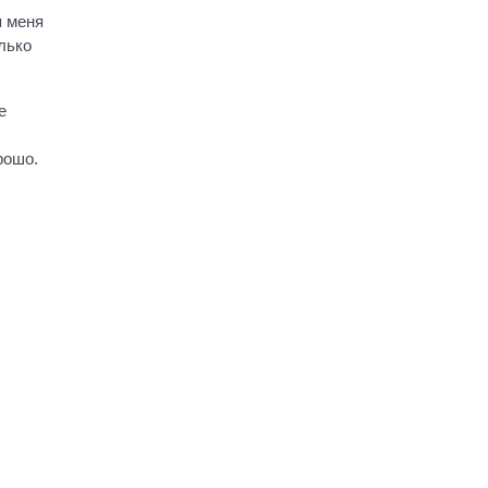
я меня
лько
е
рошо.