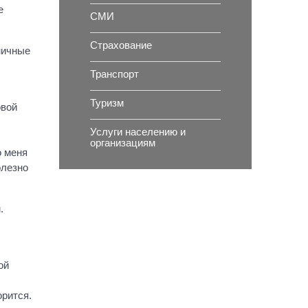
е
СМИ
Страхование
ничные
Транспорт
Туризм
овой
Услуги населению и
организациям
о меня
олезно
.
ой
орится.