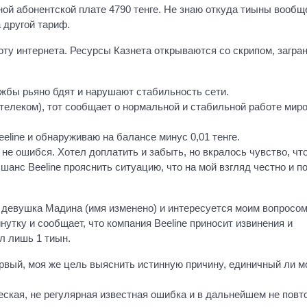
чной абонентской плате 4790 тенге. Не знаю откуда тиыны вообщ
 другой тариф.
ту интернета. Ресурсы Казнета открываются со скрипом, загра
лужбы рьяно бдят и нарушают стабильность сети.
телеком), тот сообщает о нормальной и стабильной работе мир
eline и обнаруживаю на балансе минус 0,01 тенге.
не ошибся. Хотел доплатить и забыть, но вкралось чувство, чт
шанс Beeline прояснить ситуацию, что на мой взгляд честно и п
 девушка Мадина (имя изменено) и интересуется моим вопросом
утку и сообщает, что компания Beeline приносит извинения и
л лишь 1 тиын.
ервый, моя же цель выяснить истинную причину, единичный ли м
еская, не регулярная известная ошибка и в дальнейшем не повт