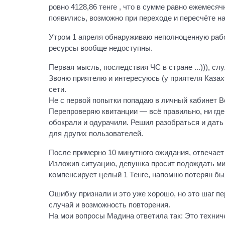
ровно 4128,86 тенге , что в сумме равно ежемеся
появились, возможно при переходе и пересчёте на
Утром 1 апреля обнаруживаю неполноценную рабо
ресурсы вообще недоступны.
Первая мысль, последствия ЧС в стране ...))), с
Звоню приятелю и интересуюсь (у приятеля Казах
сети.
Не с первой попытки попадаю в личный кабинет Be
Перепроверяю квитанции — всё правильно, ни где 
обокрали и одурачили. Решил разобраться и дать 
для других пользователей.
После примерно 10 минутного ожидания, отвечает
Изложив ситуацию, девушка просит подождать мин
компенсирует целый 1 Тенге, напомню потерян бы
Ошибку признали и это уже хорошо, но это шаг п
случай и возможность повторения.
На мои вопросы Мадина ответила так: Это технич